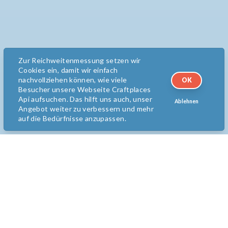
Zur Reichweitenmessung setzen wir
Cookies ein, damit wir einfach
nachvollziehen können, wie viele
OK
Besucher unsere Webseite Craftplaces
Api aufsuchen. Das hilft uns auch, unser
Ablehnen
Angebot weiter zu verbessern und mehr
auf die Bedürfnisse anzupassen.
Bereit für Street Food?
Melde dich jetzt
kostenlos an!
Anmelden